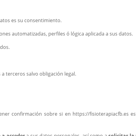
datos es su consentimiento.
ones automatizadas, perfiles ó lógica aplicada a sus datos.
idos.
 a terceros salvo obligación legal.
ner confirmación sobre si en https://fisioterapiacfb.es 
 a acceder
a sus datos personales, así como a
solicitar la