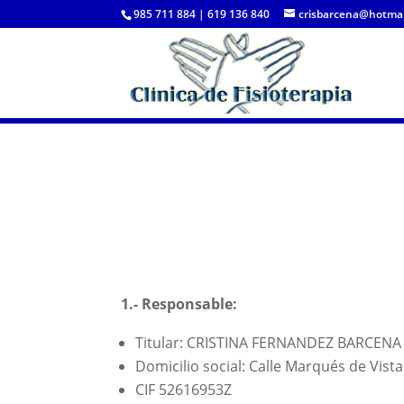
985 711 884 | 619 136 840
crisbarcena@hotmai
1.- Responsable:
Titular: CRISTINA FERNANDEZ BARCENA
Domicilio social: Calle Marqués de Vista
CIF 52616953Z