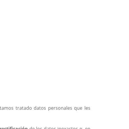
estamos tratado datos personales que les
 rectificación
de los datos inexactos o, en