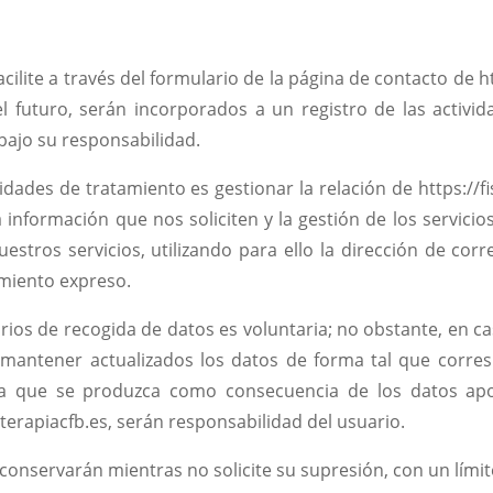
ilite a través del formulario de la página de contacto de htt
el futuro, serán incorporados a un registro de las activid
 bajo su responsabilidad.
vidades de tratamiento es gestionar la relación de https://fi
a información que nos soliciten y la gestión de los servici
stros servicios, utilizando para ello la dirección de corr
imiento expreso.
arios de recogida de datos es voluntaria; no obstante, en c
ón mantener actualizados los datos de forma tal que cor
cta que se produzca como consecuencia de los datos apor
oterapiacfb.es, serán responsabilidad del usuario.
onservarán mientras no solicite su supresión, con un límit