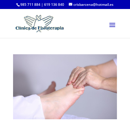
985 711 884 | 619 136 840
crisbarcena@hotmail.es