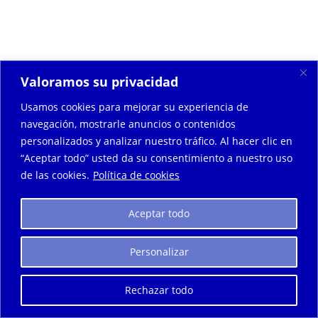
Valoramos su privacidad
Usamos cookies para mejorar su experiencia de
navegación, mostrarle anuncios o contenidos
Inicio
La Clínica
Tratamientos
Contacto
personalizados y analizar nuestro tráfico. Al hacer clic en
Aviso Legal
Política de Privacidad
“Aceptar todo” usted da su consentimiento a nuestro uso
Política de Cookies
de las cookies.
Política de cookies
Aceptar todo
© Copyright - Cristina Fernández Bárcena |
Personalizar
crisbarcena@hotmail.es
Rechazar todo